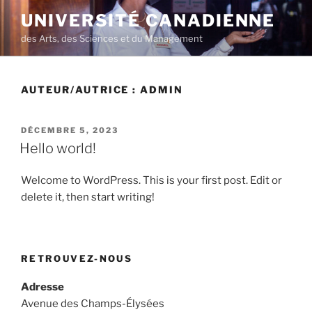
Aller
UNIVERSITÉ CANADIENNE
au
des Arts, des Sciences et du Management
contenu
principal
AUTEUR/AUTRICE :
ADMIN
PUBLIÉ
DÉCEMBRE 5, 2023
LE
Hello world!
Welcome to WordPress. This is your first post. Edit or
delete it, then start writing!
RETROUVEZ-NOUS
Adresse
Avenue des Champs-Élysées